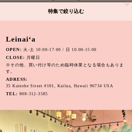
絞り込む
特集で絞り込む
アパタイト
Leinai‘a
アマゾナイト
OPEN:
火-土 10:00-17:00 / 日 10:00-15:00
アメジスト
CLOSE:
月曜日
オニキス
※その他、買い付け等のため臨時休業となる場合もありま
す。
オパール
ADRESS:
35 Kainehe Street #101, Kailua, Hawaii 96734 USA
カーネリアン
TEL:
808-312-3585
カウリーシェル
ガーネット
カルセドニー