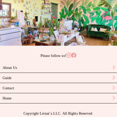
サンゴ
サンライズシェル
スワロフスキークリスタル
ターコイズ
タヒチアンパール
Please follow us!
ニイハウシェル
About Us
ハーキマーダイヤモンド
Guide
パール
Contact
ピカケビーズ
Home
ブラックスピネル
Copyright Leinaiʻa LLC. All Rights Reserved.