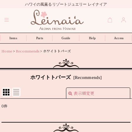
ハワイの風薫るリゾートジュエリー レイナイア
Items
Parts
Guide
Help
Access
Home
>
Recommends
>
ホワイトトパーズ
ホワイトトパーズ
[
Recommends
]
表示順変更
閉じる
0
件
表示数
:
並び順
: