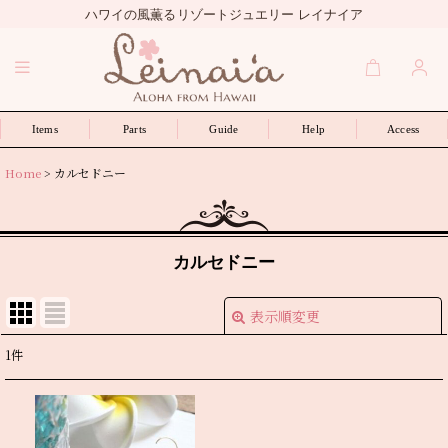
ハワイの風薫るリゾートジュエリー レイナイア
Items
Parts
Guide
Help
Access
Home
>
カルセドニー
カルセドニー
表示順変更
閉じる
1
件
表示数
:
並び順
: