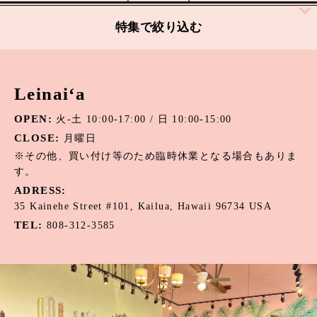
絞り込む
特集で絞り込む
アパタイト
Leinai‘a
アマゾナイト
OPEN:
火-土 10:00-17:00 / 日 10:00-15:00
アメジスト
CLOSE:
月曜日
オニキス
※その他、買い付け等のため臨時休業となる場合もありま
す。
オパール
ADRESS:
35 Kainehe Street #101, Kailua, Hawaii 96734 USA
カーネリアン
TEL:
808-312-3585
カウリーシェル
ガーネット
カルセドニー