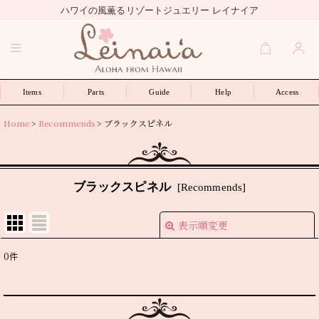
ハワイの風薫るリゾートジュエリー レイナイア
Items
Parts
Guide
Help
Access
Home
>
Recommends
>
ブラックスピネル
ブラックスピネル
[
Recommends
]
表示順変更
閉じる
0
件
表示数
:
並び順
: