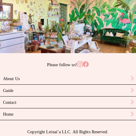
サンゴ
サンライズシェル
スワロフスキークリスタル
ターコイズ
タヒチアンパール
Please follow us!
ニイハウシェル
About Us
ハーキマーダイヤモンド
Guide
パール
Contact
ピカケビーズ
Home
ブラックスピネル
Copyright Leinaiʻa LLC. All Rights Reserved.