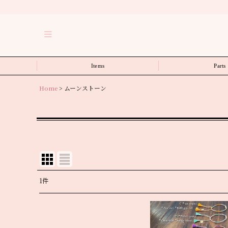
Items
Parts
Home
>
ムーンストーン
1
件
表示数
:
並び順
: