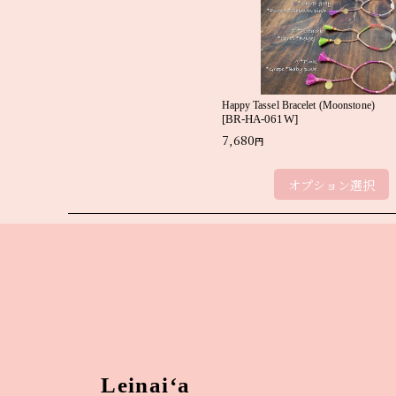
Happy Tassel Bracelet (Moonstone)
[
BR-HA-061W
]
7,680
円
オプション選択
Leinai‘a