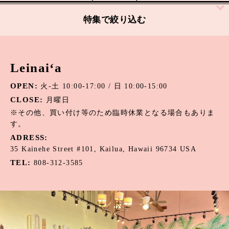
絞り込む
特集で絞り込む
アパタイト
Leinai‘a
アマゾナイト
OPEN:
火-土 10:00-17:00 / 日 10:00-15:00
アメジスト
CLOSE:
月曜日
オニキス
※その他、買い付け等のため臨時休業となる場合もありま
す。
オパール
ADRESS:
35 Kainehe Street #101, Kailua, Hawaii 96734 USA
カーネリアン
TEL:
808-312-3585
カウリーシェル
ガーネット
カルセドニー