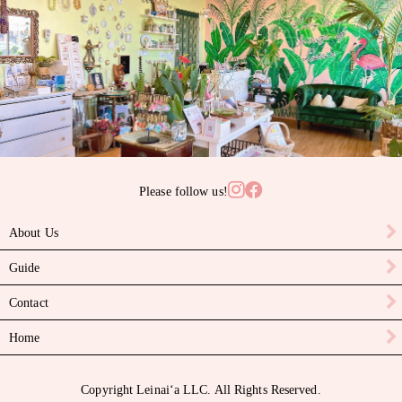
サンゴ
サンライズシェル
スワロフスキークリスタル
ターコイズ
タヒチアンパール
Please follow us!
ニイハウシェル
About Us
ハーキマーダイヤモンド
Guide
パール
Contact
ピカケビーズ
Home
ブラックスピネル
Copyright Leinaiʻa LLC. All Rights Reserved.