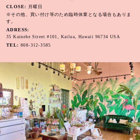
アメジスト
CLOSE:
月曜日
オニキス
※その他、買い付け等のため臨時休業となる場合もありま
す。
オパール
ADRESS:
35 Kainehe Street #101, Kailua, Hawaii 96734 USA
カーネリアン
TEL:
808-312-3585
カウリーシェル
ガーネット
カルセドニー
サンゴ
サンライズシェル
スワロフスキークリスタル
ターコイズ