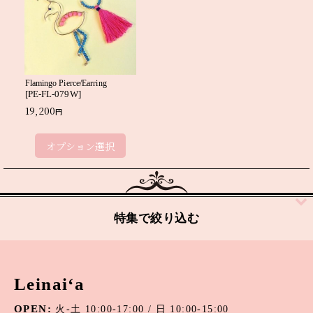
絞り込む
Flamingo Pierce/Earring
[
PE-FL-079W
]
19,200
円
オプション選択
特集で絞り込む
アパタイト
Leinai‘a
アマゾナイト
OPEN:
火-土 10:00-17:00 / 日 10:00-15:00