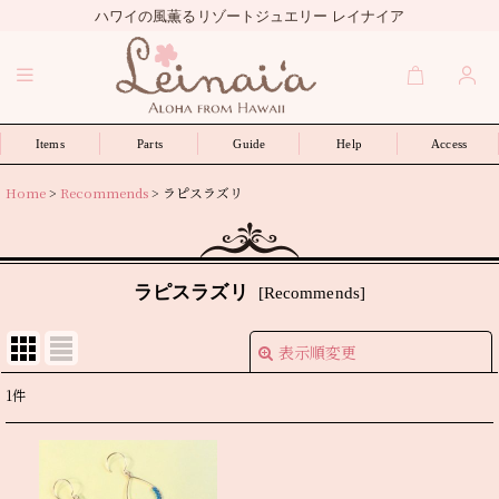
ハワイの風薫るリゾートジュエリー レイナイア
Items
Parts
Guide
Help
Access
Home
>
Recommends
>
ラピスラズリ
ラピスラズリ
[
Recommends
]
表示順変更
閉じる
1
件
表示数
:
並び順
: