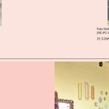
絞り込む
Puka Shel
[
NE-PU-
19,520