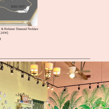
l & Herkimer Diamond Necklace
124W
]
円