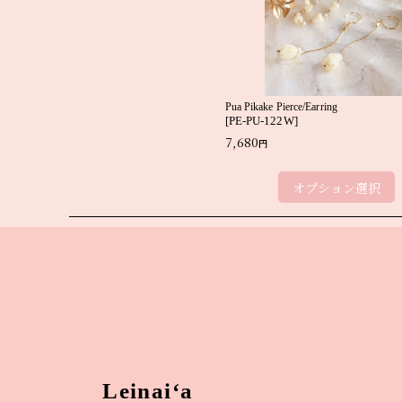
Pua Pikake Pierce/Earring
[
PE-PU-122W
]
7,680
円
オプション選択
Leinai‘a