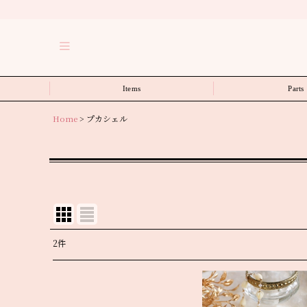
Items
Parts
Home
>
プカシェル
2
件
表示数
:
並び順
: