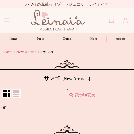
ハワイの風薫るリゾートジュエリー レイナイア
Items
Parts
Guide
Help
Access
Home
>
New Arrivals
>
サンゴ
サンゴ
[
New Arrivals
]
表示順変更
閉じる
0
件
表示数
:
並び順
: