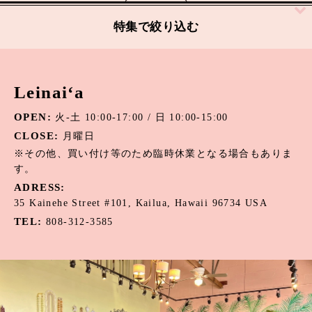
絞り込む
特集で絞り込む
アパタイト
Leinai‘a
アマゾナイト
OPEN:
火-土 10:00-17:00 / 日 10:00-15:00
アメジスト
CLOSE:
月曜日
オニキス
※その他、買い付け等のため臨時休業となる場合もありま
す。
オパール
ADRESS:
35 Kainehe Street #101, Kailua, Hawaii 96734 USA
カーネリアン
TEL:
808-312-3585
カウリーシェル
ガーネット
カルセドニー