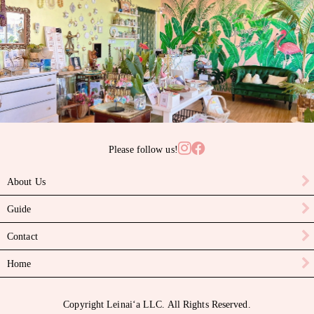
サンゴ
サンライズシェル
スワロフスキークリスタル
ターコイズ
タヒチアンパール
Please follow us!
ニイハウシェル
About Us
ハーキマーダイヤモンド
Guide
パール
Contact
ピカケビーズ
Home
ブラックスピネル
Copyright Leinaiʻa LLC. All Rights Reserved.