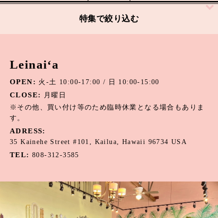
絞り込む
特集で絞り込む
アパタイト
Leinai‘a
アマゾナイト
OPEN:
火-土 10:00-17:00 / 日 10:00-15:00
アメジスト
CLOSE:
月曜日
オニキス
※その他、買い付け等のため臨時休業となる場合もありま
す。
オパール
ADRESS:
35 Kainehe Street #101, Kailua, Hawaii 96734 USA
カーネリアン
TEL:
808-312-3585
カウリーシェル
ガーネット
カルセドニー