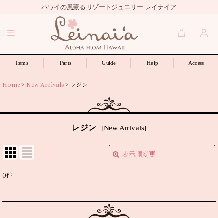
ハワイの風薫るリゾートジュエリー レイナイア
Items
Parts
Guide
Help
Access
Home
>
New Arrivals
>
レジン
レジン
[
New Arrivals
]
表示順変更
閉じる
0
件
表示数
:
並び順
: