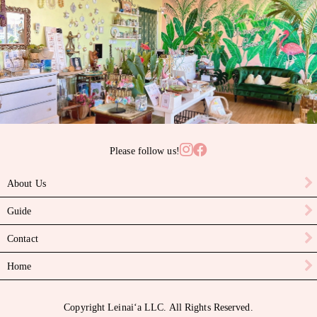
サンゴ
サンライズシェル
スワロフスキークリスタル
ターコイズ
タヒチアンパール
Please follow us!
ニイハウシェル
About Us
ハーキマーダイヤモンド
Guide
パール
Contact
ピカケビーズ
Home
ブラックスピネル
Copyright Leinaiʻa LLC. All Rights Reserved.