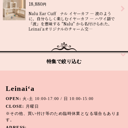
18,880
円
絞り込む
Nalu Ear Cuff ナル イヤーカフ ― 波のよう
に、自分らしく楽しむイヤーカフ ― ハワイ語で
「波」を意味する "Nalu" から名付けられた、
Leinai‘aオリジナルのチャーム交…
特集で絞り込む
アパタイト
Leinai‘a
アマゾナイト
OPEN:
火-土 10:00-17:00 / 日 10:00-15:00
アメジスト
CLOSE:
月曜日
オニキス
※その他、買い付け等のため臨時休業となる場合もありま
す。
オパール
ADRESS: