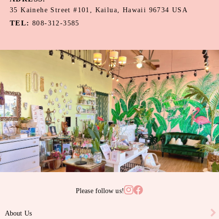
35 Kainehe Street #101, Kailua, Hawaii 96734 USA
カーネリアン
TEL:
808-312-3585
カウリーシェル
ガーネット
カルセドニー
サンゴ
サンライズシェル
スワロフスキークリスタル
ターコイズ
タヒチアンパール
Please follow us!
ニイハウシェル
About Us