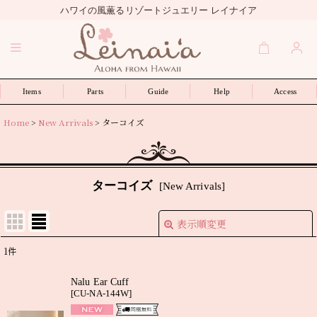
ハワイの風薫るリゾートジュエリー レイナイア
Items
Parts
Guide
Help
Access
Home
>
New Arrivals
>
ターコイズ
ターコイズ
[
New Arrivals
]
表示順変更
閉じる
1
件
表示数
:
Nalu Ear Cuff
[
CU-NA-144W
]
並び順
: