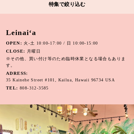
特集で絞り込む
アパタイト
Leinai‘a
アマゾナイト
OPEN:
火-土 10:00-17:00 / 日 10:00-15:00
アメジスト
CLOSE:
月曜日
オニキス
※その他、買い付け等のため臨時休業となる場合もありま
す。
オパール
ADRESS:
35 Kainehe Street #101, Kailua, Hawaii 96734 USA
カーネリアン
TEL:
808-312-3585
カウリーシェル
ガーネット
カルセドニー