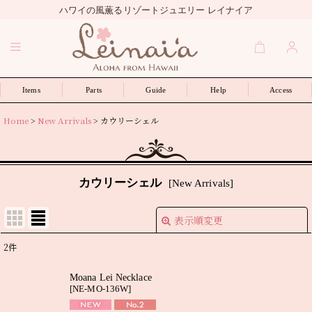
ハワイの風薫るリゾートジュエリー レイナイア
Items
Parts
Guide
Help
Access
Home
>
New Arrivals
>
カウリーシェル
カウリーシェル
[
New Arrivals
]
表示順変更
閉じる
2
件
表示数
:
Moana Lei Necklace
[
NE-MO-136W
]
並び順
: