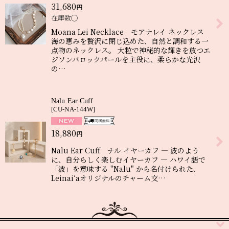
31,680
円
絞り込む
在庫数◯
Moana Lei Necklace モアナレイ ネックレス
海の恵みを贅沢に閉じ込めた、自然と調和する一
点物のネックレス。 大粒で神秘的な輝きを放つエ
ジソンバロックパールを主役に、柔らかな光沢
の…
Nalu Ear Cuff
[
CU-NA-144W
]
18,880
円
Nalu Ear Cuff ナル イヤーカフ ― 波のよう
に、自分らしく楽しむイヤーカフ ― ハワイ語で
「波」を意味する "Nalu" から名付けられた、
Leinai‘aオリジナルのチャーム交…