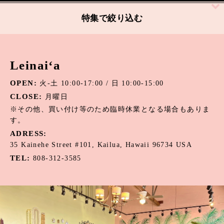
絞り込む
特集で絞り込む
アパタイト
Leinai‘a
アマゾナイト
OPEN:
火-土 10:00-17:00 / 日 10:00-15:00
アメジスト
CLOSE:
月曜日
オニキス
※その他、買い付け等のため臨時休業となる場合もありま
す。
オパール
ADRESS:
35 Kainehe Street #101, Kailua, Hawaii 96734 USA
カーネリアン
TEL:
808-312-3585
カウリーシェル
ガーネット
カルセドニー