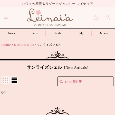
ハワイの風薫るリゾートジュエリー レイナイア
Items
Parts
Guide
Help
Access
Home
>
New Arrivals
>
サンライズシェル
サンライズシェル
[
New Arrivals
]
表示順変更
閉じる
0
件
表示数
:
並び順
: