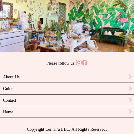
サンゴ
サンライズシェル
スワロフスキークリスタル
ターコイズ
タヒチアンパール
Please follow us!
ニイハウシェル
About Us
ハーキマーダイヤモンド
Guide
パール
Contact
ピカケビーズ
Home
ブラックスピネル
Copyright Leinaiʻa LLC. All Rights Reserved.