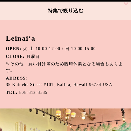
絞り込む
特集で絞り込む
アパタイト
Leinai‘a
アマゾナイト
OPEN:
火-土 10:00-17:00 / 日 10:00-15:00
アメジスト
CLOSE:
月曜日
オニキス
※その他、買い付け等のため臨時休業となる場合もありま
す。
オパール
ADRESS:
35 Kainehe Street #101, Kailua, Hawaii 96734 USA
カーネリアン
TEL:
808-312-3585
カウリーシェル
ガーネット
カルセドニー