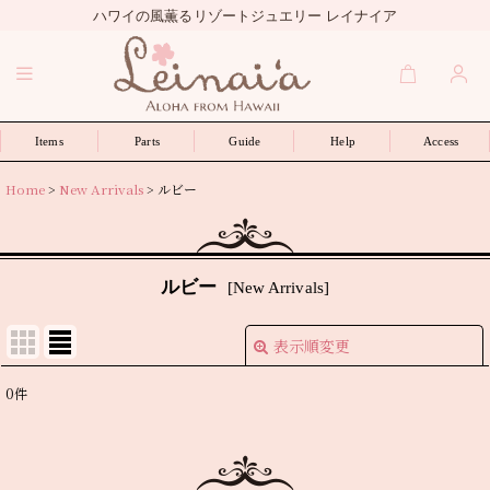
ハワイの風薫るリゾートジュエリー レイナイア
Items
Parts
Guide
Help
Access
Home
>
New Arrivals
>
ルビー
ルビー
[
New Arrivals
]
表示順変更
閉じる
0
件
表示数
:
並び順
: