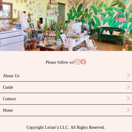
サンゴ
サンライズシェル
スワロフスキークリスタル
ターコイズ
タヒチアンパール
Please follow us!
ニイハウシェル
About Us
ハーキマーダイヤモンド
Guide
パール
Contact
ピカケビーズ
Home
ブラックスピネル
Copyright Leinaiʻa LLC. All Rights Reserved.