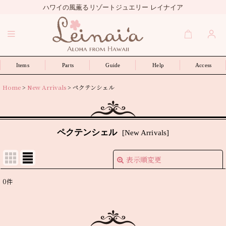
ハワイの風薫るリゾートジュエリー レイナイア
Items
Parts
Guide
Help
Access
Home
>
New Arrivals
>
ペクテンシェル
ペクテンシェル
[
New Arrivals
]
表示順変更
閉じる
0
件
表示数
:
並び順
: