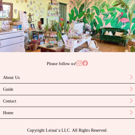
サンゴ
サンライズシェル
スワロフスキークリスタル
ターコイズ
タヒチアンパール
Please follow us!
ニイハウシェル
About Us
ハーキマーダイヤモンド
Guide
パール
Contact
ピカケビーズ
Home
ブラックスピネル
Copyright Leinaiʻa LLC. All Rights Reserved.