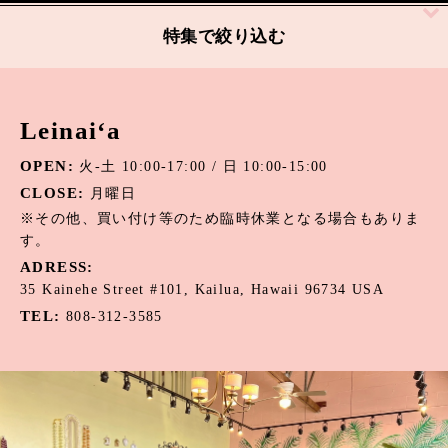
絞り込む
特集で絞り込む
アパタイト
Leinai‘a
アマゾナイト
OPEN:
火-土 10:00-17:00 / 日 10:00-15:00
アメジスト
CLOSE:
月曜日
オニキス
※その他、買い付け等のため臨時休業となる場合もありま
す。
オパール
ADRESS:
35 Kainehe Street #101, Kailua, Hawaii 96734 USA
カーネリアン
TEL:
808-312-3585
カウリーシェル
ガーネット
カルセドニー