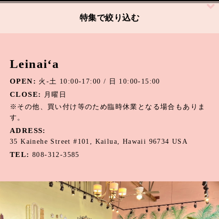
絞り込む
特集で絞り込む
アパタイト
Leinai‘a
アマゾナイト
OPEN:
火-土 10:00-17:00 / 日 10:00-15:00
アメジスト
CLOSE:
月曜日
オニキス
※その他、買い付け等のため臨時休業となる場合もありま
す。
オパール
ADRESS:
35 Kainehe Street #101, Kailua, Hawaii 96734 USA
カーネリアン
TEL:
808-312-3585
カウリーシェル
ガーネット
カルセドニー