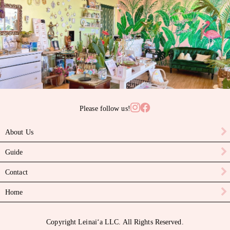
サンゴ
サンライズシェル
スワロフスキークリスタル
ターコイズ
タヒチアンパール
Please follow us!
ニイハウシェル
About Us
ハーキマーダイヤモンド
Guide
パール
Contact
ピカケビーズ
Home
ブラックスピネル
Copyright Leinaiʻa LLC. All Rights Reserved.