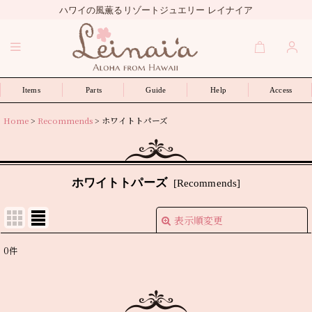
ハワイの風薫るリゾートジュエリー レイナイア
Items
Parts
Guide
Help
Access
Home
>
Recommends
>
ホワイトトパーズ
ホワイトトパーズ
[
Recommends
]
表示順変更
閉じる
0
件
表示数
:
並び順
: