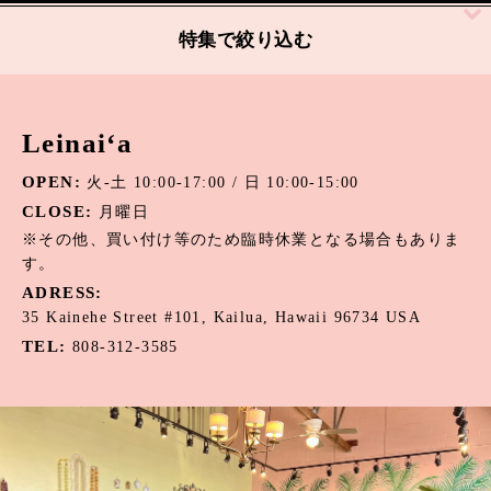
絞り込む
特集で絞り込む
アパタイト
Leinai‘a
アマゾナイト
OPEN:
火-土 10:00-17:00 / 日 10:00-15:00
アメジスト
CLOSE:
月曜日
オニキス
※その他、買い付け等のため臨時休業となる場合もありま
す。
オパール
ADRESS:
35 Kainehe Street #101, Kailua, Hawaii 96734 USA
カーネリアン
TEL:
808-312-3585
カウリーシェル
ガーネット
カルセドニー