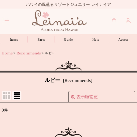
ハワイの風薫るリゾートジュエリー レイナイア
Items
Parts
Guide
Help
Access
Home
>
Recommends
>
ルビー
ルビー
[
Recommends
]
表示順変更
閉じる
0
件
表示数
:
並び順
: