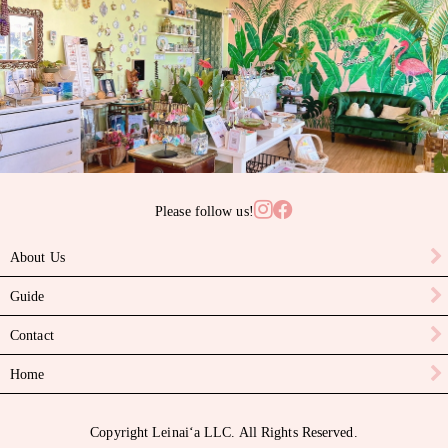
サンゴ
サンライズシェル
スワロフスキークリスタル
ターコイズ
タヒチアンパール
Please follow us!
ニイハウシェル
About Us
ハーキマーダイヤモンド
Guide
パール
Contact
ピカケビーズ
Home
ブラックスピネル
Copyright Leinaiʻa LLC. All Rights Reserved.