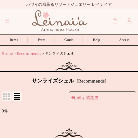
ハワイの風薫るリゾートジュエリー レイナイア
Items
Parts
Guide
Help
Access
Home
>
Recommends
>
サンライズシェル
サンライズシェル
[
Recommends
]
表示順変更
閉じる
0
件
表示数
:
並び順
: