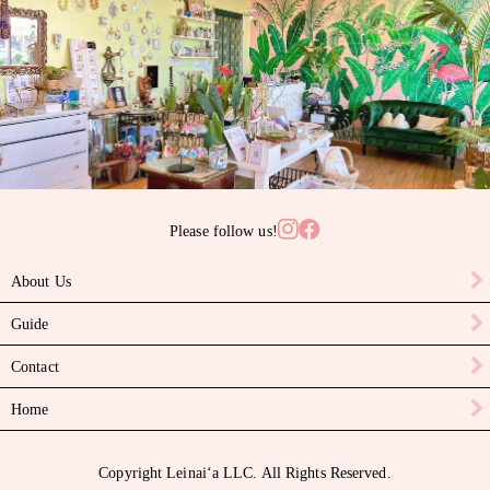
サンゴ
サンライズシェル
スワロフスキークリスタル
ターコイズ
タヒチアンパール
Please follow us!
ニイハウシェル
About Us
ハーキマーダイヤモンド
Guide
パール
Contact
ピカケビーズ
Home
ブラックスピネル
Copyright Leinaiʻa LLC. All Rights Reserved.