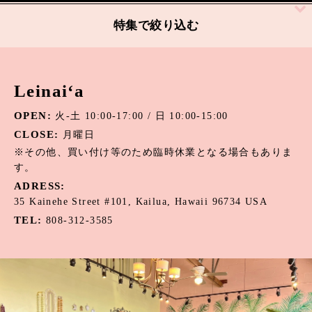
絞り込む
特集で絞り込む
アパタイト
Leinai‘a
アマゾナイト
OPEN:
火-土 10:00-17:00 / 日 10:00-15:00
アメジスト
CLOSE:
月曜日
オニキス
※その他、買い付け等のため臨時休業となる場合もありま
す。
オパール
ADRESS:
35 Kainehe Street #101, Kailua, Hawaii 96734 USA
カーネリアン
TEL:
808-312-3585
カウリーシェル
ガーネット
カルセドニー