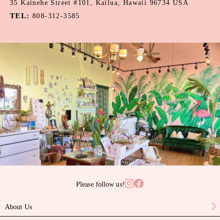
35 Kainehe Street #101, Kailua, Hawaii 96734 USA
カーネリアン
TEL:
808-312-3585
カウリーシェル
ガーネット
カルセドニー
サンゴ
サンライズシェル
スワロフスキークリスタル
ターコイズ
タヒチアンパール
Please follow us!
ニイハウシェル
About Us