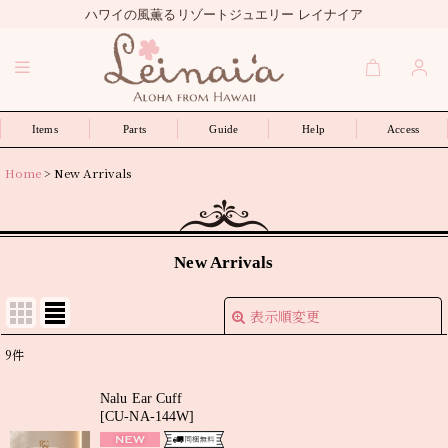
ハワイの風薫るリゾートジュエリー レイナイア
Items
Parts
Guide
Help
Access
Home
>
New Arrivals
New Arrivals
表示順変更
閉じる
9
件
表示数
:
Nalu Ear Cuff
[
CU-NA-144W
]
並び順
: