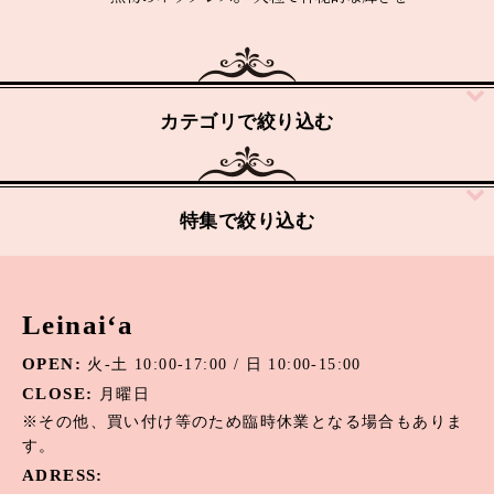
カテゴリで絞り込む
リング
特集で絞り込む
ネックレス
ピアス・イヤリング
アパタイト
Leinai‘a
イヤーカフ
アマゾナイト
OPEN:
火-土 10:00-17:00 / 日 10:00-15:00
ブレスレット・バングル
アメジスト
CLOSE:
月曜日
オニキス
※その他、買い付け等のため臨時休業となる場合もありま
す。
オパール
ADRESS: