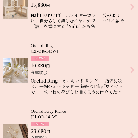
18,880
円
絞り込む
Nalu Ear Cuff ナル イヤーカフ ― 波のよう
に、自分らしく楽しむイヤーカフ ― ハワイ語で
「波」を意味する "Nalu" から名…
Orchid Ring
[
RI-OR-143W
]
10,880
円
在庫数◯
Orchid Ring オーキッド リング ― 指先に咲
く、一輪のオーキッド ― 繊細な14kgfワイヤー
で、一枚一枚の花びらを描くように仕立てた…
Orchid 3way Pierce
[
PI-OR-141W
]
23,680
円
在庫数◯