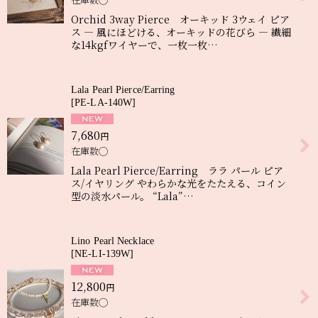
Orchid 3way Pierce オーキッド 3ウェイ ピア
ス ― 風にほどける、オーキッドの花びら ― 繊細
な14kgfワイヤーで、一枚一枚…
Lala Pearl Pierce/Earring
[
PE-LA-140W
]
7,680
円
在庫数◯
Lala Pearl Pierce/Earring ララ パール ピア
ス/イヤリング やわらかな光をたたえる、コイン
型の淡水パール。 “Lala”…
Lino Pearl Necklace
[
NE-LI-139W
]
12,800
円
在庫数◯