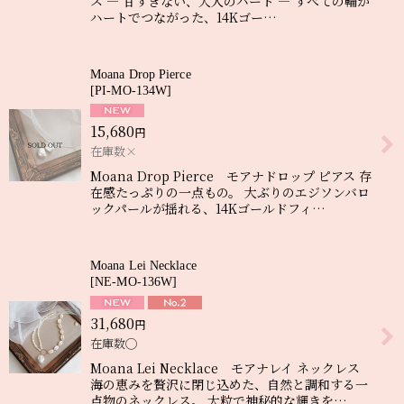
ス ― 甘すぎない、大人のハート ― すべての輪が
ハートでつながった、14Kゴー…
Moana Drop Pierce
[
PI-MO-134W
]
15,680
円
在庫数×
Moana Drop Pierce モアナドロップ ピアス 存
在感たっぷりの一点もの。 大ぶりのエジソンバロ
ックパールが揺れる、14Kゴールドフィ…
Moana Lei Necklace
[
NE-MO-136W
]
31,680
円
在庫数◯
Moana Lei Necklace モアナレイ ネックレス
海の恵みを贅沢に閉じ込めた、自然と調和する一
点物のネックレス。 大粒で神秘的な輝きを…