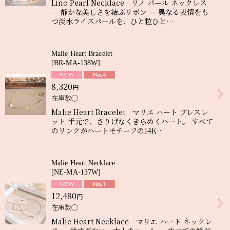
Lino Pearl Necklace リノ パール ネックレス
― 静かな美しさを結ぶリボン ― 異なる表情をも
つ淡水ライスパールを、ひと粒ひと…
Malie Heart Bracelet
[
BR-MA-138W
]
8,320
円
在庫数◯
Malie Heart Bracelet マリエ ハート ブレスレ
ット 手元で、さりげなくきらめくハート。 すべて
のリンクがハートモチーフの14K…
Malie Heart Necklace
[
NE-MA-137W
]
12,480
円
在庫数◯
Malie Heart Necklace マリエ ハート ネックレ