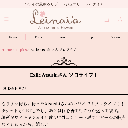
ハワイの風薫るリゾートジュエリー レイナイア
Items
Parts
Guide
Help
Access
Home
>
Topics
>
Exile Atsushiさん ソロライブ！
Exile Atsushiさん ソロライブ！
2013
10
27
年
月
日
もうすぐ待ちに待ったAtsushiさんのハワイでのソロライブ！！
チケットもGETしたし、あとは何を着て行こうか迷ってます。
場所がワイキキシェルと言う野外コンサート場で生ビールの販売
などもあるから、嬉しい！！