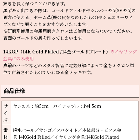
輝きを長く保つことができます。
黒ずみが出てきた際は、ゴールドフィルドやシルバー925(SV925)の
両方に使える、セーム革(鹿の皮をなめしたもの)やジュエリーワイ
プスなどで磨くことをおすすめいたします。
※研磨剤使用の金属用磨きクロスはご使用にならないでください。
表面のゴールドの層を削ってしまいます。
14KGP（14K Gold Plated /14金ゴールドプレート）
※イヤリング
金具にのみ使用
真鍮のパーツなどのメタル製品に電気分解によって金をミクロン単
位で付着させたものでいわゆる金メッキです。
商品仕様
サ
ヤシの木：約5cm パイナップル：約4.5cm
イ
ズ
素
淡水パール／サンゴ／アパタイト／本体部分・ピアス金
材
具:14KGold Filled／イヤリング金具:14KGold Plated