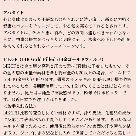
アパタイト
心と身体にたまった不要なものをきれいに洗い流し、新たに力強く
健康なパワーをチャージして、やる気を高めてくれるとされます。
アパタイトは、色々と思い悩み、どの方向へ進むべきかわからない
人に、物事の根本をはっきりと明確に示し、未来への正しい指針を
与えてくれるとされるパワーストーンです。
14KGF（14K Gold Filled /14金ゴールドフィルド）
14KGFとは金の層を高熱と圧力で素材(真鍮)に圧着したもので、そ
の金の層の重量が素材を含む総重量の1/20以上の場合、ゴールドフ
ィルド(金張り)と呼びます。通常の金メッキの100倍も厚い層で作ら
れているため、長期間使用していても剥げてくることはほとんどあ
りません。見た目は純金で高級感があり、欧米ではポピュラーで
す。最近日本でも注目されてきました。
＜お手入れ方法＞
14KGFは比較的変色しにくい素材ですが、汗や皮脂、化粧品の成分
に反応して表面が汚れて変色してくることがあります。 きれいなゴ
ールドを保つためには、使用後に柔らかい布で表面の汗や汚れを拭
き取り、ジップ付きの袋などに入れて保管していただけると美しい