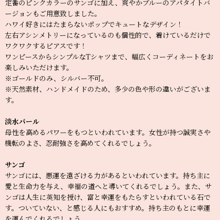
定番のピンクカラーのサンゴに加え、爽やかブルーのアパタイトバ
ージョンもご用意致しました。
ハワイ好きにはたまらないポップでキュートなデザイン！
左右アシンメトリーになっているのも個性的で、着けているだけで
ワクワクするピアスです！
ワンピースからシンプルなTシャツまで、幅広くコーディネートをお
楽しみいただけます。
※ゴールドのみ、シルバー不可。
※天然素材、ハンドメイドのため、多少の色や形の違いがございま
す。
淡水パール
母性を高めるパワーをもつといわれています。女性が持つ誠実さや
機転のよさ、忍耐強さを高めてくれるでしょう。
サンゴ
サンゴには、悪運を遠ざける力があるといわれています。持ち主に
愛と生命力を与え、幸福の道へと導いてくれるでしょう。また、サ
ンゴは人生に英知を授け、富と幸運をもたらすといわれている石で
す。ついていない、と感じる人にもおすすめ。持ち主のもとに幸運
を運んでくれるでしょう。