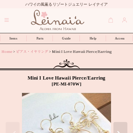
ハワイの風薫るリゾートジュエリー レイナイア
Items
Parts
Guide
Help
Access
Home
>
ピアス・イヤリング
>
Mini I Love Hawaii Pierce/Earring
Mini I Love Hawaii Pierce/Earring
[
PE-MI-070W
]