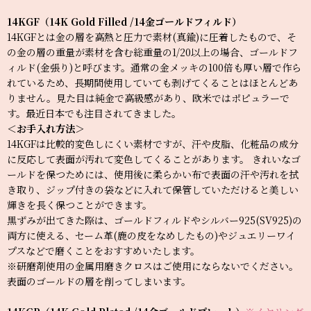
14KGF（14K Gold Filled /14金ゴールドフィルド）
14KGFとは金の層を高熱と圧力で素材(真鍮)に圧着したもので、そ
の金の層の重量が素材を含む総重量の1/20以上の場合、ゴールドフ
ィルド(金張り)と呼びます。通常の金メッキの100倍も厚い層で作ら
れているため、長期間使用していても剥げてくることはほとんどあ
りません。見た目は純金で高級感があり、欧米ではポピュラーで
す。最近日本でも注目されてきました。
＜お手入れ方法＞
14KGFは比較的変色しにくい素材ですが、汗や皮脂、化粧品の成分
に反応して表面が汚れて変色してくることがあります。 きれいなゴ
ールドを保つためには、使用後に柔らかい布で表面の汗や汚れを拭
き取り、ジップ付きの袋などに入れて保管していただけると美しい
輝きを長く保つことができます。
黒ずみが出てきた際は、ゴールドフィルドやシルバー925(SV925)の
両方に使える、セーム革(鹿の皮をなめしたもの)やジュエリーワイ
プスなどで磨くことをおすすめいたします。
※研磨剤使用の金属用磨きクロスはご使用にならないでください。
表面のゴールドの層を削ってしまいます。