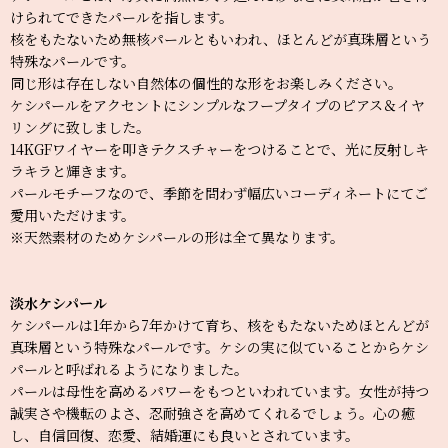
けられてできたパールを指します。
核をもたないため無核パールともいわれ、ほとんどが真珠層という
特殊なパールです。
同じ形は存在しない自然体の個性的な形をお楽しみください。
ケシパールをアクセントにシンプルなフープタイプのピアス＆イヤ
リングに致しました。
14KGFワイヤーを叩きテクスチャーをつけることで、光に反射しキ
ラキラと輝きます。
パールモチーフなので、季節を問わず幅広いコーディネートにてご
愛用いただけます。
※天然素材のためケシパールの形は全て異なります。
淡水ケシパール
ケシパールは1年から7年かけて育ち、核をもたないためほとんどが
真珠層という特殊なパールです。ケシの実に似ていることからケシ
パールと呼ばれるようになりました。
パールは母性を高めるパワーをもつといわれています。女性が持つ
誠実さや機転のよさ、忍耐強さを高めてくれるでしょう。心の癒
し、自信回復、恋愛、結婚運にも良いとされています。