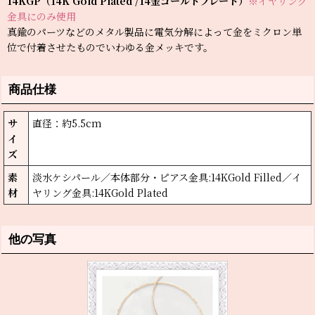
14KGP（14K Gold Plated /14金ゴールドプレート）
※イヤリング
金具にのみ使用
真鍮のパーツなどのメタル製品に電気分解によって金をミクロン単
位で付着させたものでいわゆる金メッキです。
商品仕様
サ
直径：約5.5cm
イ
ズ
素
淡水ケシパール／本体部分・ピアス金具:14KGold Filled／イ
材
ヤリング金具:14KGold Plated
他の写真