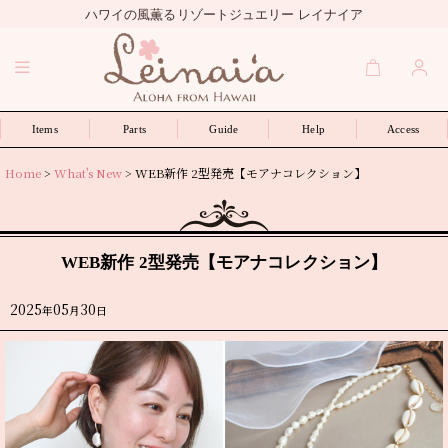
ハワイの風薫るリゾートジュエリー レイナイア
Items
Parts
Guide
Help
Access
Home
>
What's New
>
WEB新作 2型発売【モアナコレクション】
WEB新作 2型発売【モアナコレクション】
2025
05
30
年
月
日