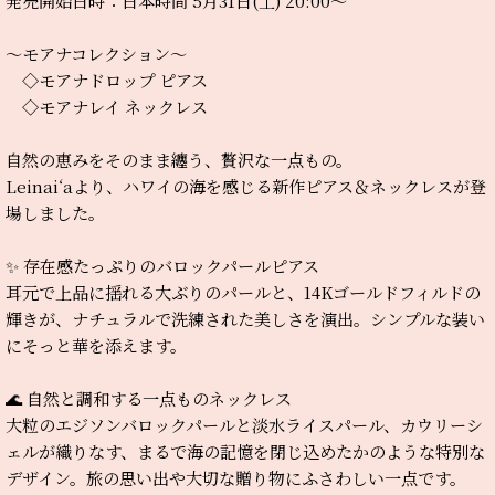
発売開始日時：日本時間 5月31日(土) 20:00〜
〜モアナコレクション〜
◇モアナドロップ ピアス
◇モアナレイ ネックレス
自然の恵みをそのまま纏う、贅沢な一点もの。
Leinai‘aより、ハワイの海を感じる新作ピアス＆ネックレスが登
場しました。
✨ 存在感たっぷりのバロックパールピアス
耳元で上品に揺れる大ぶりのパールと、14Kゴールドフィルドの
輝きが、ナチュラルで洗練された美しさを演出。シンプルな装い
にそっと華を添えます。
🌊 自然と調和する一点ものネックレス
大粒のエジソンバロックパールと淡水ライスパール、カウリーシ
ェルが織りなす、まるで海の記憶を閉じ込めたかのような特別な
デザイン。旅の思い出や大切な贈り物にふさわしい一点です。