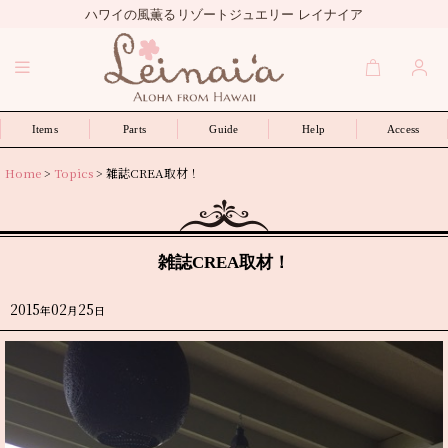
ハワイの風薫るリゾートジュエリー レイナイア
Items
Parts
Guide
Help
Access
Home
>
Topics
>
雑誌CREA取材！
雑誌CREA取材！
2015
02
25
年
月
日