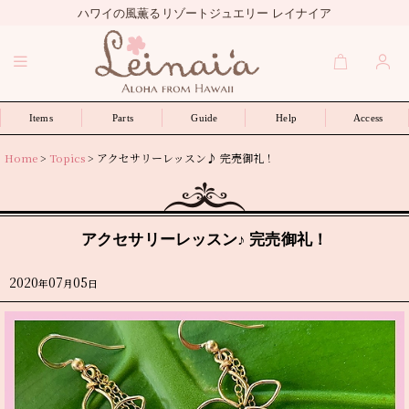
ハワイの風薫るリゾートジュエリー レイナイア
Items
Parts
Guide
Help
Access
Home
>
Topics
>
アクセサリーレッスン♪ 完売御礼！
アクセサリーレッスン♪ 完売御礼！
2020
07
05
年
月
日