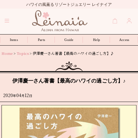
ハワイの風薫るリゾートジュエリー レイナイア
Items
Parts
Guide
Help
Access
Home
>
Topics
>
伊澤慶一さん著書【最高のハワイの過ごし方】♪
伊澤慶一さん著書【最高のハワイの過ごし方】♪
2020
04
12
年
月
日